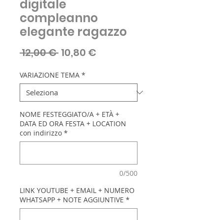
digitale
compleanno
elegante ragazzo
Prezzo
Prezzo
 12,00 € 
10,80 €
regolare
scontato
VARIAZIONE TEMA
*
NOME FESTEGGIATO/A + ETÀ +
DATA ED ORA FESTA + LOCATION
con indirizzo
*
0/500
LINK YOUTUBE + EMAIL + NUMERO
WHATSAPP + NOTE AGGIUNTIVE
*