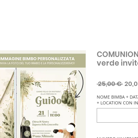
COMUNION
verde invit
Prez
 25,00 € 
20,0
rego
NOME BIMBA + DATA
+ LOCATION CON IN