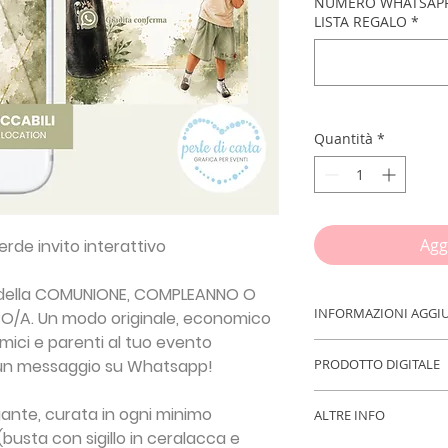
NUMERO WHATSAPP 
LISTA REGALO
*
Quantità
*
Agg
de invito interattivo
della
COMUNIONE, COMPLEANNO O
INFORMAZIONI AGGI
BO/A.
Un modo originale, economico
mici e parenti al tuo evento
IMPORTANTE!!!
Inse
n messaggio su Whatsapp!
PRODOTTO DIGITALE
procedere con l'ord
- DATA ED ORARIO 
Acquistando quest
gante, curata in ogni minimo
EMAIL - NUMERO 
ALTRE INFO
NESSUN OGGETTO FIS
(busta con sigillo in ceralacca e
IL TUO INVITO su 