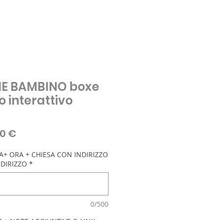
E BAMBINO boxe
o interattivo
zo
Prezzo
0 €
lare
scontato
+ ORA + CHIESA CON INDIRIZZO
DIRIZZO
*
0/500