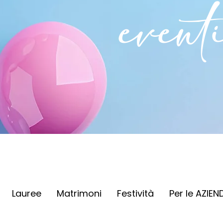
event
Lauree
Matrimoni
Festività
Per le AZIEN