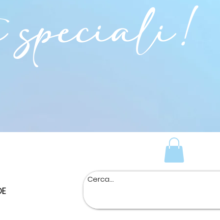
i speciali!
DE