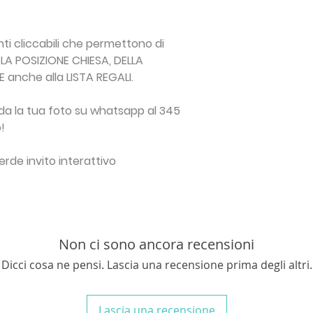
ATTENZIONE: Il prodo
N.B.
Se non trovi il
lavorativi. I dati 
formato PDF su What
contattami per una
la fatturazione degl
spedizione servono 
personalizzata!
i cliccabili
che permettono di
ma non verrà inviato
N.B.
Nessun elemento
LA POSIZIONE CHIESA, DELLA
N.B. L'invito digital
l'acquisto verrai co
anche alla LISTA REGALI.
puo essere inviato i
un file in formato jp
selezionate Quantit
 la tua foto su whatsapp al 345
!
de invito interattivo
Non ci sono ancora recensioni
Dicci cosa ne pensi. Lascia una recensione prima degli altri.
Lascia una recensione