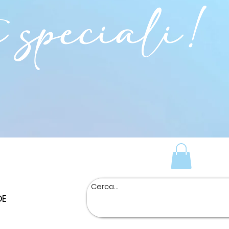
i speciali!
DE