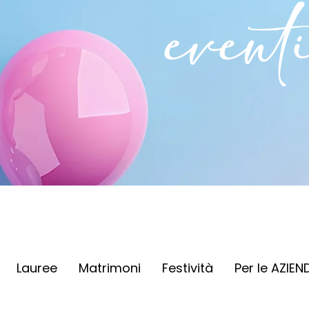
event
Lauree
Matrimoni
Festività
Per le AZIEN