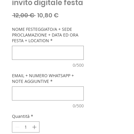
invito digitale festa
Prezzo
Prezzo
 12,00 € 
10,80 €
regolare
scontato
NOME FESTEGGIATO/A + SEDE
PROCLAMAZIONE + DATA ED ORA
FESTA + LOCATION
*
0/500
EMAIL + NUMERO WHATSAPP +
NOTE AGGIUNTIVE
*
0/500
Quantità
*