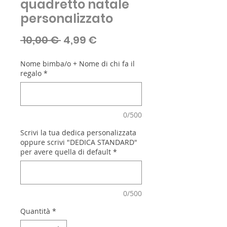
quadretto natale
personalizzato
Prezzo
Prezzo
 10,00 € 
4,99 €
regolare
scontato
Nome bimba/o + Nome di chi fa il
regalo
*
0/500
Scrivi la tua dedica personalizzata
oppure scrivi "DEDICA STANDARD"
per avere quella di default
*
0/500
Quantità
*