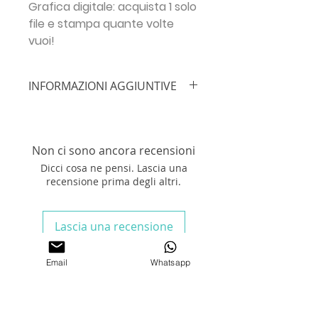
Grafica digitale: acquista 1 solo
file e stampa quante volte
vuoi!
INFORMAZIONI AGGIUNTIVE
IMPORTANTE!!!
Inserisci le info
necessarie prima di procedere con
l'ordine:
NOME BIMBO/A + ETÀ +
Non ci sono ancora recensioni
INDIRIZZO EMAIL
Dicci cosa ne pensi. Lascia una
recensione prima degli altri.
Stampa la grafica in Formato A4 su
carta leggera e avvolgila intorno al
sacchetto di patatine sigillandolo
Lascia una recensione
con scotch o colla.
N.B.
Acquistando la grafica per
sacchetto PATATINE digitale, nessun
Email
Whatsapp
Prodotti correlati
elemento fisico verrà spedito,
riceverai la tua grafica
personalizzata in formato pdf via
KPOP HUNTRIX
KPOP HUNTRIX