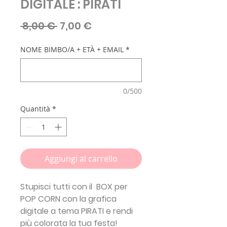
DIGITALE : PIRATI
Prezzo
Prezzo
 8,00 € 
7,00 €
regolare
scontato
NOME BIMBO/A + ETÀ + EMAIL
*
0/500
Quantità
*
Aggiungi al carrello
Stupisci tutti con il BOX per
POP CORN con la grafica
digitale a tema PIRATI e rendi
più colorata la tua festa!