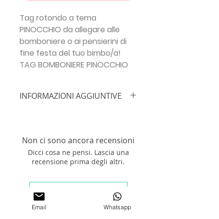
Tag rotondo a tema
PINOCCHIO da allegare alle
bomboniere o ai pensierini di
fine festa del tuo bimbo/a!
TAG BOMBONIERE PINOCCHIO
INFORMAZIONI AGGIUNTIVE
IMPORTANTE!!!
Inserisci le info
necessarie prima di procedere con
l'ordine:
NOME BIMBO/A + ETÀ +
Non ci sono ancora recensioni
INDIRIZZO EMAIL
Dicci cosa ne pensi. Lascia una
recensione prima degli altri.
Tag tondo dal diametro di
5,2 cm
da allegare alle bomboniere o ai
pensierini di fine festa del tuo
Lascia una recensione
bimbo/a! Se desideri una misura
differente, specificalo nelle
NOTE
Email
Whatsapp
AGGIUNTIVE
!