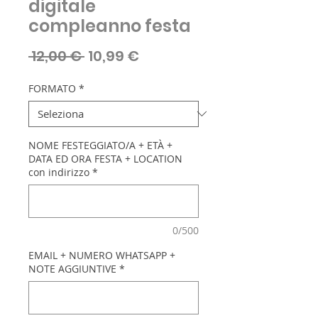
digitale
compleanno festa
Prezzo
Prezzo
 12,00 € 
10,99 €
regolare
scontato
FORMATO
*
NOME FESTEGGIATO/A + ETÀ +
DATA ED ORA FESTA + LOCATION
con indirizzo
*
0/500
EMAIL + NUMERO WHATSAPP +
NOTE AGGIUNTIVE
*