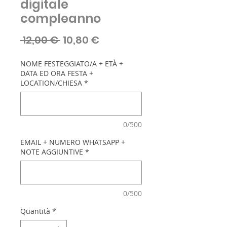
digitale
compleanno
Prezzo
Prezzo
 12,00 € 
10,80 €
regolare
scontato
NOME FESTEGGIATO/A + ETÀ +
DATA ED ORA FESTA +
LOCATION/CHIESA
*
0/500
EMAIL + NUMERO WHATSAPP +
NOTE AGGIUNTIVE
*
0/500
Quantità
*