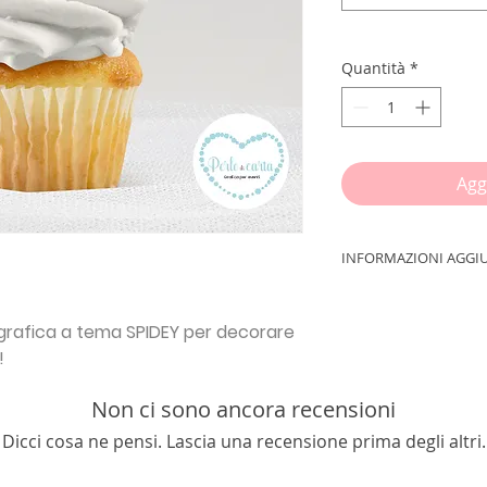
Quantità
*
Agg
INFORMAZIONI AGGI
IMPORTANTE!!!
Inse
procedere con l'ord
grafica a tema SPIDEY per decorare
ETÀ + INDIRIZZO E
!
In un foglio A4 sa
Non ci sono ancora recensioni
TONDI
dal diametro
tuo
TOPPER TOND
Dicci cosa ne pensi. Lascia una recensione prima degli altri.
formato
A4
e ritagli
scotch sugli stecchi