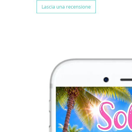
Lascia una recensione
N.B.
Acquistando la
BUFFET, nessun elem
riceverai la tua gra
via email ENTRO 2/
essere stampata.
N.B.
Se non trovi il
contattami per una
personalizzata!