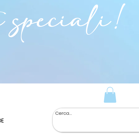
i speciali!
DE