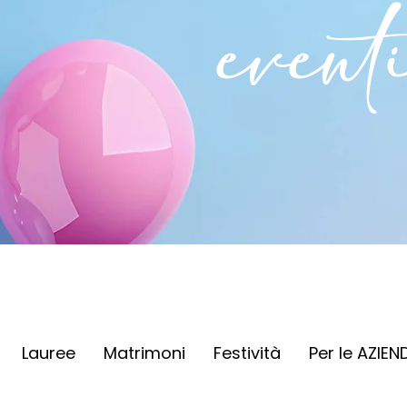
event
Lauree
Matrimoni
Festività
Per le AZIEN