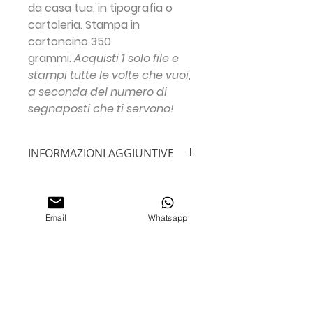
da casa tua, in tipografia o
cartoleria. Stampa in
cartoncino 350
grammi.
Acquisti 1 solo file e
stampi tutte le volte che vuoi,
a seconda del numero di
segnaposti che ti servono!
INFORMAZIONI AGGIUNTIVE
IMPORTANTE!!!
Inserisci le info
necessarie prima di procedere con
l'ordine:
NOME BIMBO/A + DATA +
Non ci sono ancora recensioni
Email
Whatsapp
FRASE PERSONALIZZATA +
Dicci cosa ne pensi. Lascia una
INDIRIZZO EMAIL
recensione prima degli altri.
Misura
5 x 16,5 cm Fronte/Rettro.
Se desideri una misura differente,
Lascia una recensione
specificalo al momento dell'ordine
nelle
NOTE AGGIUNTIVE
!