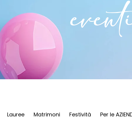
event
Lauree
Matrimoni
Festività
Per le AZIEN