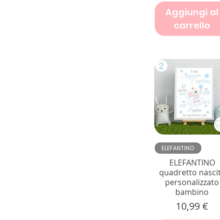
Aggiungi al
carrello
Vista rapida
ELEFANTINO
ELEFANTINO
quadretto nasci
personalizzato
bambino
Prezzo
10,99 €