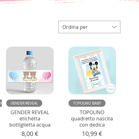
Ordina per
Vista rapida
Vista rapida
IGL
GENDER REVEAL
TOPOLINO BABY
GENDER REVEAL
TOPOLINO
etichetta
quadretto nascita
bottiglietta acqua
con dedica
Prezzo
Prezzo
8,00 €
10,99 €