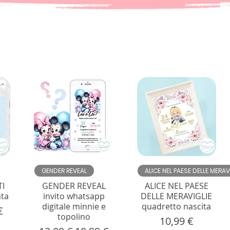
Vista rapida
Vista rapida
GENDER REVEAL
ALICE NEL PAESE DELLE MERAV
TI
GENDER REVEAL
ALICE NEL PAESE
ata
invito whatsapp
DELLE MERAVIGLIE
digitale minnie e
quadretto nascita
are
o scontato
€
topolino
Prezzo
10,99 €