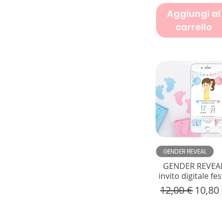
Aggiungi al
carrello
Vista rapida
GENDER REVEAL
GENDER REVEA
invito digitale fe
Prezzo regola
Prezz
12,00 €
10,80