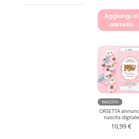
ELEFANTINA
ELEFANTINO
Aggiungi al
MINNIE 1
carrello
MINNIE 2
MINNIE 3
NATALE 1
NATALE 2
NATALE 3
Vista rapida
NASCITA
ORSETTA annunc
nascita digitale
Prezzo
10,99 €