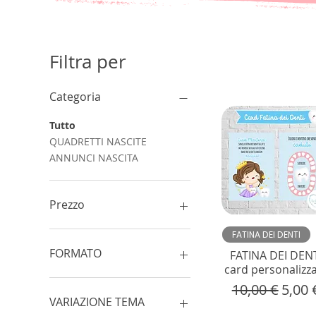
Filtra per
Categoria
Tutto
QUADRETTI NASCITE
ANNUNCI NASCITA
Prezzo
Vista rapida
FATINA DEI DENTI
5 €
11 €
FORMATO
FATINA DEI DEN
card personalizz
DIGITALE FORMATO A4
Prezzo regol
Prezz
10,00 €
5,00 
STAMPA E SPEDIZIONE A4
VARIAZIONE TEMA