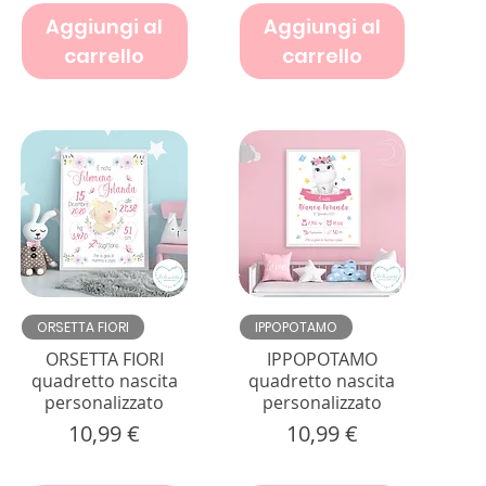
Aggiungi al
Aggiungi al
carrello
carrello
Vista rapida
Vista rapida
ORSETTA FIORI
IPPOPOTAMO
ORSETTA FIORI
IPPOPOTAMO
quadretto nascita
quadretto nascita
personalizzato
personalizzato
Prezzo
Prezzo
10,99 €
10,99 €