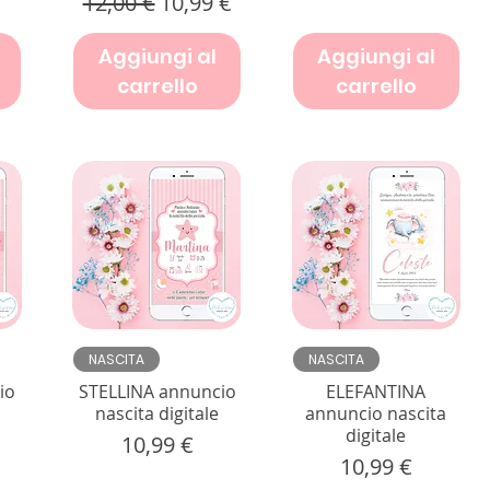
Prezzo regolare
Prezzo scontato
12,00 €
10,99 €
Aggiungi al
Aggiungi al
carrello
carrello
Vista rapida
Vista rapida
NASCITA
NASCITA
io
STELLINA annuncio
ELEFANTINA
nascita digitale
annuncio nascita
digitale
Prezzo
10,99 €
Prezzo
10,99 €