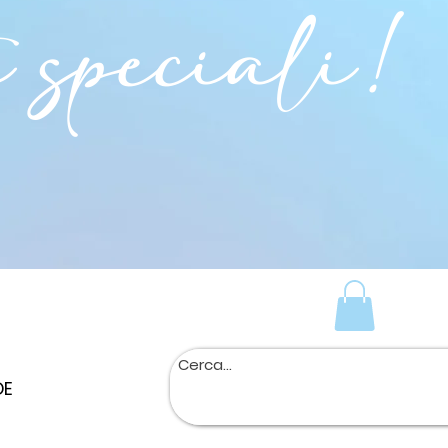
i speciali!
DE