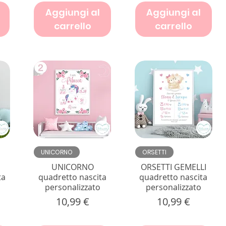
Aggiungi al
Aggiungi al
carrello
carrello
Vista rapida
Vista rapida
UNICORNO
ORSETTI
UNICORNO
ORSETTI GEMELLI
ta
quadretto nascita
quadretto nascita
personalizzato
personalizzato
Prezzo
Prezzo
10,99 €
10,99 €