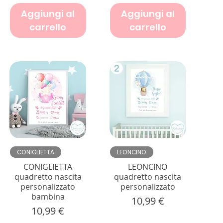
Aggiungi al
Aggiungi al
carrello
carrello
Vista rapida
Vista rapida
CONIGLIETTA
LEONCINO
CONIGLIETTA
LEONCINO
quadretto nascita
quadretto nascita
personalizzato
personalizzato
bambina
Prezzo
10,99 €
Prezzo
10,99 €