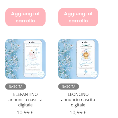
Aggiungi al
Aggiungi al
carrello
carrello
Vista rapida
Vista rapida
NASCITA
NASCITA
ELEFANTINO
LEONCINO
annuncio nascita
annuncio nascita
digitale
digitale
Prezzo
Prezzo
10,99 €
10,99 €