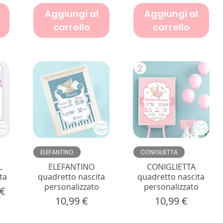
Aggiungi al
Aggiungi al
carrello
carrello
Vista rapida
Vista rapida
ELEFANTINO
CONIGLIETTA
L
ELEFANTINO
CONIGLIETTA
sta
quadretto nascita
quadretto nascita
personalizzato
personalizzato
re
o scontato
 €
Prezzo
Prezzo
10,99 €
10,99 €