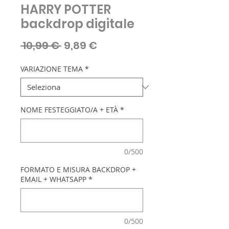
HARRY POTTER
backdrop digitale
Prezzo
Prezzo
 10,99 € 
9,89 €
regolare
scontato
VARIAZIONE TEMA
*
NOME FESTEGGIATO/A + ETÀ
*
0/500
FORMATO E MISURA BACKDROP +
EMAIL + WHATSAPP
*
0/500