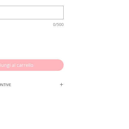
0/500
iungi al carrello
UNTIVE
degli elementi che mi vengono
nte quando si tratta di
ndere speciale il compleanno di
ellone che viene posizionato
la torta, serve come sfondo per le