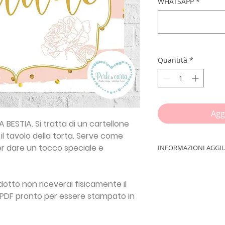
WHATSAPP
*
Quantità
*
Agg
 BESTIA. Si tratta di un cartellone
il tavolo della torta. Serve come
er dare un tocco speciale e
INFORMAZIONI AGGI
Il
BACKDROP
è uno 
richiesti maggiorme
otto non riceverai fisicamente il
personalizzare e re
le PDF pronto per essere stampato in
grandi e piccini.
Si tratta di un cart
dietro il tavolo del