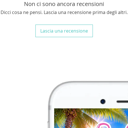
fotografie e per dar
Non ci sono ancora recensioni
personalizzato alle 
Dicci cosa ne pensi. Lascia una recensione prima degli altri.
Può essere rettango
misure che realizzo 
2x1,50
mt,
ma puoi s
Lascia una recensione
IMPORTANTE!!!
Inse
procedere con l'ord
- DATA ED ORARIO 
DELLA DEDICA – D
INDIRIZZO EMAIL 
N.B.
Se non trovi il
contattami per una
personalizzata!
N.B.
Nessun elemento
l'acquisto verrai co
un file in formato jp