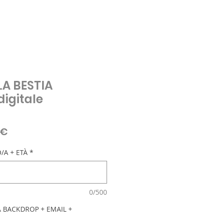
LA BESTIA
igitale
zo
Prezzo
 €
are
scontato
/A + ETÀ
*
0/500
 BACKDROP + EMAIL +