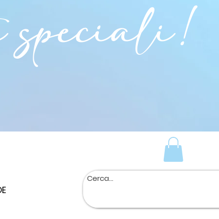
i speciali!
DE