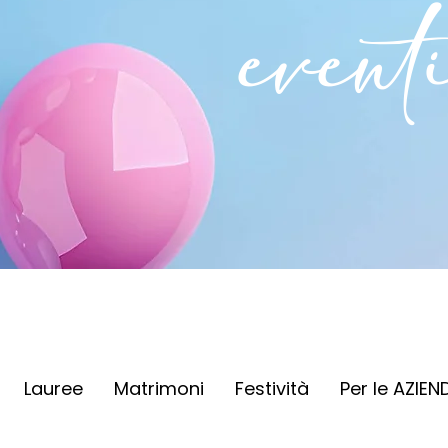
event
Lauree
Matrimoni
Festività
Per le AZIEN