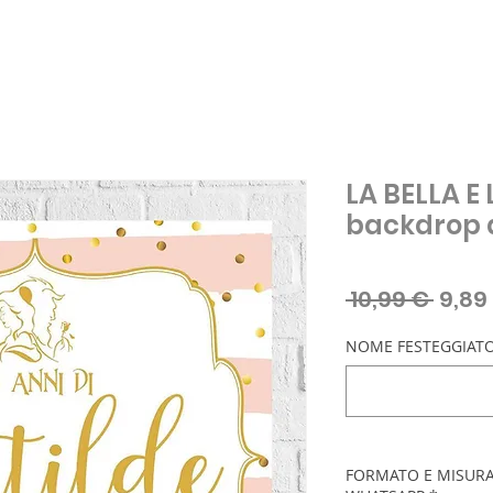
LA BELLA E 
backdrop d
Prez
 10,99 € 
9,89
regol
NOME FESTEGGIATO
FORMATO E MISURA