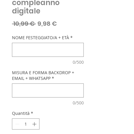
compleanno
digitale
Prezzo
Prezzo
 10,99 € 
9,98 €
regolare
scontato
NOME FESTEGGIATO/A + ETÀ
*
0/500
MISURA E FORMA BACKDROP +
EMAIL + WHATSAPP
*
0/500
Quantità
*