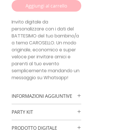
Aggiungi al carrello
Invito digitale da
personalizzare con i dati del
BATTESIMO del tuo bambino/a
a tema
CAROSELLO.
Un modo
originale, economico e super
veloce per invitare amici e
parenti al tuo evento
semplicemente mandando un
messaggio su Whatsapp!
INFORMAZIONI AGGIUNTIVE
IMPORTANTE!!!
Inserisci le info
PARTY KIT
necessarie prima di procedere con
l'ordine:
NOME FESTEGGIATO/A -
PARTY KIT
ETÀ - DATA ED ORARIO FESTA –
PRODOTTO DIGITALE
Con la stessa grafica di questo