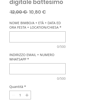
digitale battesimo
Prezzo
Prezzo
 12,00 € 
10,80 €
regolare
scontato
NOME BIMBO/A + ETÀ + DATA ED
ORA FESTA + LOCATION/CHIESA
*
0/500
INDIRIZZO EMAIL + NUMERO
WHATSAPP
*
0/500
Quantità
*