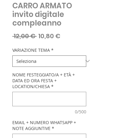
CARRO ARMATO
invito digitale
compleanno
Prezzo
Prezzo
 12,00 € 
10,80 €
regolare
scontato
VARIAZIONE TEMA
*
NOME FESTEGGIATO/A + ETÀ +
DATA ED ORA FESTA +
LOCATION/CHIESA
*
0/500
EMAIL + NUMERO WHATSAPP +
NOTE AGGIUNTIVE
*