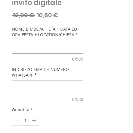
invito digitale
Prezzo
Prezzo
 12,00 € 
10,80 €
regolare
scontato
NOME BIMBO/A + ETÀ + DATA ED
ORA FESTA + LOCATION/CHIESA
*
0/500
INDIRIZZO EMAIL + NUMERO
WHATSAPP
*
0/500
Quantità
*