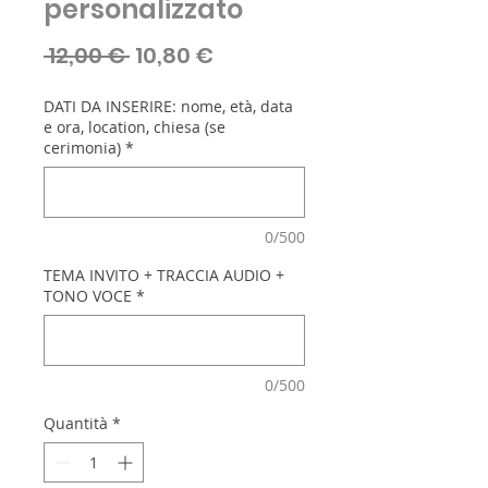
personalizzato
Prezzo
Prezzo
 12,00 € 
10,80 €
regolare
scontato
DATI DA INSERIRE: nome, età, data
e ora, location, chiesa (se
cerimonia)
*
0/500
TEMA INVITO + TRACCIA AUDIO +
TONO VOCE
*
0/500
Quantità
*