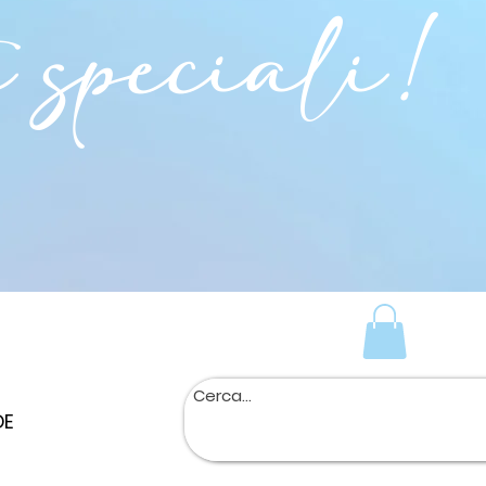
i speciali!
DE