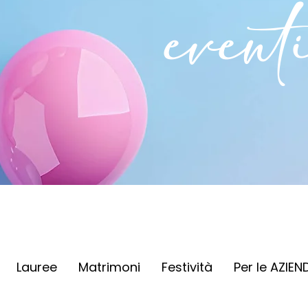
event
Lauree
Matrimoni
Festività
Per le AZIEN