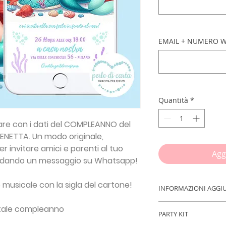
EMAIL + NUMERO W
Quantità
*
zare con i dati del COMPLEANNO del
RENETTA.
Un modo originale,
 invitare amici e parenti al tuo
Agg
dando un messaggio su Whatsapp!
 musicale con la sigla del cartone!
INFORMAZIONI AGGI
IMPORTANTE!!!
Inse
gitale compleanno
PARTY KIT
procedere con l'ord