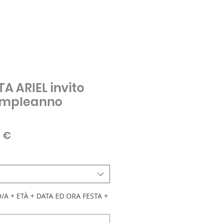
A ARIEL invito
compleanno
zo
Prezzo
0 €
are
scontato
A + ETÀ + DATA ED ORA FESTA +