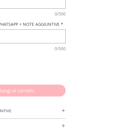
0/500
HATSAPP + NOTE AGGIUNTIVE
*
0/500
iungi al carrello
UNTIVE
risci le info necessarie prima di
ine:
NOME FESTEGGIATO/A - ETÀ