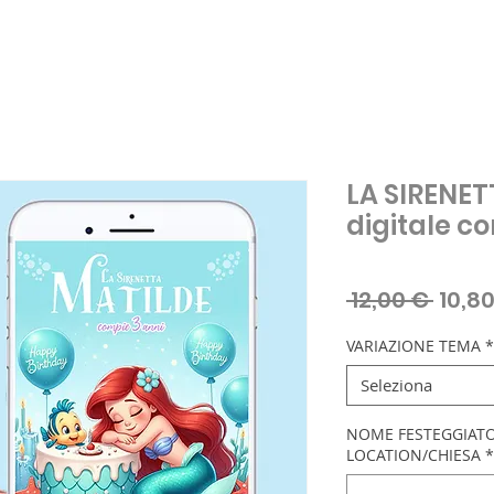
LA SIRENETT
digitale 
Prez
 12,00 € 
10,8
regol
VARIAZIONE TEMA
*
Seleziona
NOME FESTEGGIATO/
LOCATION/CHIESA
*