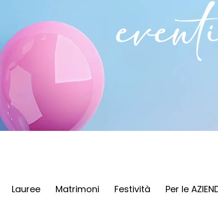
event
Lauree
Matrimoni
Festività
Per le AZIEN