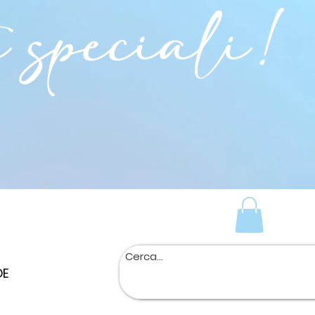
i speciali!
DE