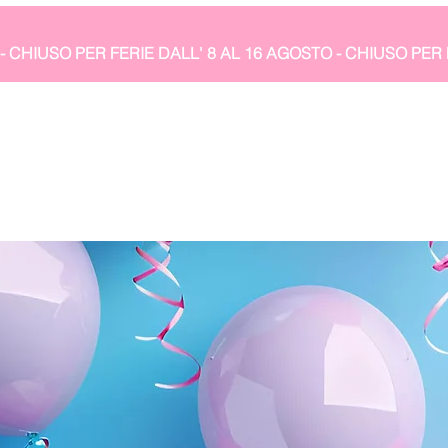
- CHIUSO PER FERIE DALL' 8 AL 16 AGOSTO 