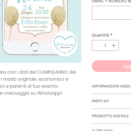
EMAIL + NUMERO W
Quantità
*
Agg
zare con i dati del COMPLEANNO del
n modo originale, economico e
ci e parenti al tuo evento
INFORMAZIONI AGGI
n messaggio su Whatsapp!
IMPORTANTE!!!
Inse
PARTY KIT
procedere con l'ord
- DATA ED ORARIO 
PARTY KIT
EMAIL - NUMERO 
PRODOTTO DIGITALE
Con la stessa grafic
anche realizzare il
Acquistando quest
N.B.
Se non trovi il
in
DIGITALE o già 
ALTRE INFO