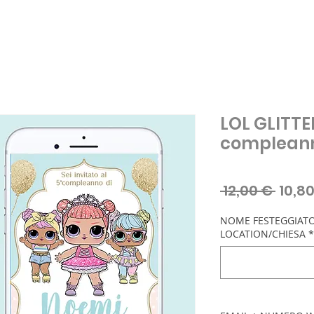
LOL GLITTER
compleann
Prez
 12,00 € 
10,8
regol
NOME FESTEGGIATO/
LOCATION/CHIESA
*