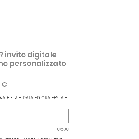
 invito digitale
o personalizzato
zo
Prezzo
0 €
are
scontato
A + ETÀ + DATA ED ORA FESTA +
0/500