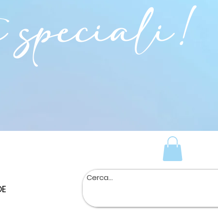
i speciali!
DE