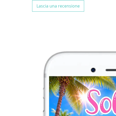
grafica personalizza
Lascia una recensione
ENTRO 4/5 GIORNI L
stampata.
N.B.
Se non trovi il
contattami per una
personalizzata!