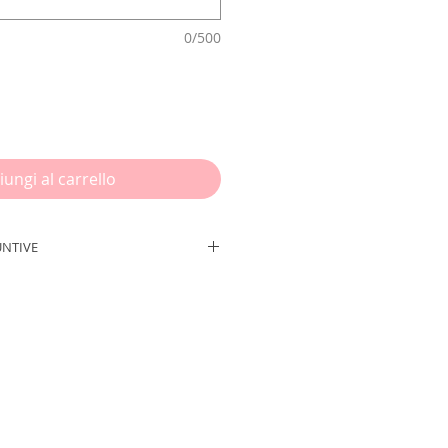
0/500
iungi al carrello
UNTIVE
risci le info necessarie prima di
ine:
NOME BIMBO/A + DATA +
ZO EMAIL
U
su
Cartoncino 300
X21cm.
grafica per il MENU digitale,
co verrà spedito, riceverai la tua