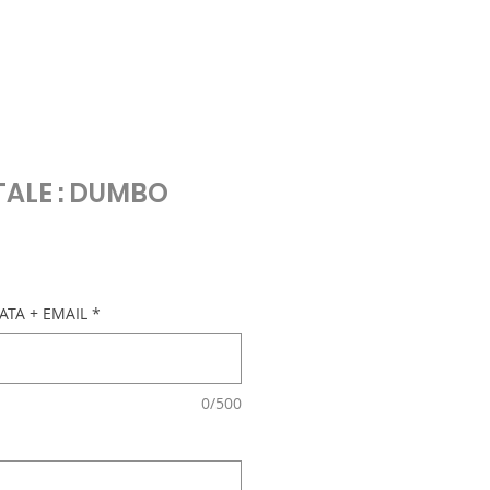
TALE : DUMBO
o
ATA + EMAIL
*
0/500