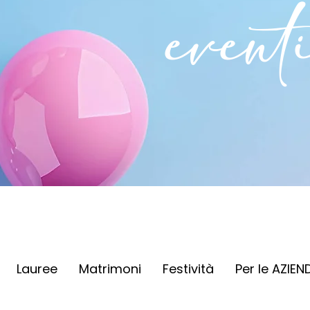
event
Lauree
Matrimoni
Festività
Per le AZIEN