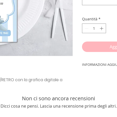
Quantità
*
Agg
INFORMAZIONI AGGI
IMPORTANTE!!!
Inse
RETRO con la grafica digitale a
procedere con l'ord
PORTATE + INDIRIZ
Stampa il tuo
MEN
Non ci sono ancora recensioni
grammi
formato
10
Dicci cosa ne pensi. Lascia una recensione prima degli altri.
N.B.
Acquistando la 
nessun elemento fisi