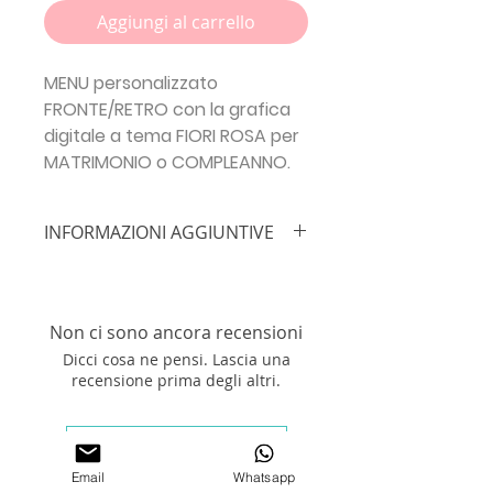
Aggiungi al carrello
MENU personalizzato
FRONTE/RETRO con la grafica
digitale a tema FIORI ROSA per
MATRIMONIO o COMPLEANNO.
INFORMAZIONI AGGIUNTIVE
IMPORTANTE!!!
Inserisci le info
necessarie prima di procedere con
l'ordine:
NOME BIMBO/A + DATA +
Non ci sono ancora recensioni
PORTATE + INDIRIZZO EMAIL
Dicci cosa ne pensi. Lascia una
Stampa il tuo
MENU
su
Cartoncino
recensione prima degli altri.
300 grammi
formato
10X21cm.
N.B.
Acquistando la grafica per il
MENU digitale, nessun elemento
Lascia una recensione
fisico verrà spedito, riceverai la tua
Email
Whatsapp
grafica personalizzata in formato