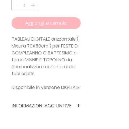
Aggiungi al carrello
TABLEAU DIGITALE orizzontale (
Misura 70X50cm ) per FESTE DI
COMPLEANNO O BATTESIMO a
tema MINNIE E TOPOLINO da
personalizzare con i nomi dei
tuoi ospiti!
Disponibile in versione DIGITALE
INFORMAZIONI AGGIUNTIVE
IMPORTANTE!!!
Inserisci le info
necessarie prima di procedere con
l'ordine:
NOME BIMBO/A + TIPO DI