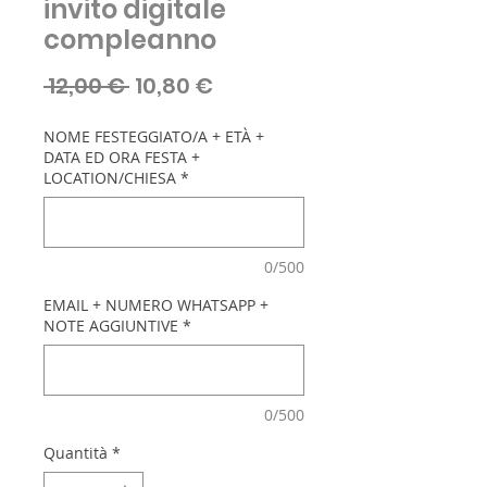
invito digitale
compleanno
Prezzo
Prezzo
 12,00 € 
10,80 €
regolare
scontato
NOME FESTEGGIATO/A + ETÀ +
DATA ED ORA FESTA +
LOCATION/CHIESA
*
0/500
EMAIL + NUMERO WHATSAPP +
NOTE AGGIUNTIVE
*
0/500
Quantità
*