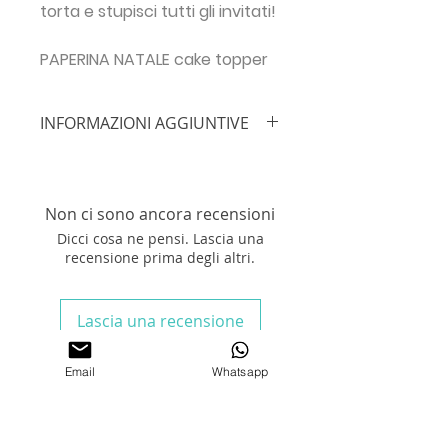
torta e stupisci tutti gli invitati!
PAPERINA NATALE cake topper
INFORMAZIONI AGGIUNTIVE
IMPORTANTE!!!
Inserisci le info
necessarie prima di procedere con
l'ordine:
NOME FESTEGGIATO/A +
Non ci sono ancora recensioni
ETÀ + INDIRIZZO EMAIL
Dicci cosa ne pensi. Lascia una
recensione prima degli altri.
Stampa il tuo
TOPPER TORTA
su
Cartoncino 300 grammi
formato
A4
e ritaglia con le forbici. Attacca
Lascia una recensione
con lo scotch sugli stecchini e
posiziona sulla torta.
Email
Whatsapp
Prodotti correlati
N.B.
Acquistando la grafica per il
TOPPER TORTA digitale, nessun
elemento fisico verrà spedito,
KPOP HUNTRIX
KPOP HUNTRIX