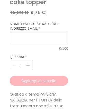
cake topper
Prezzo
Prezzo
 15,00 € 
9,75 €
regolare
scontato
NOME FESTEGGIATO/A + ETÀ +
INDIRIZZO EMAIL
*
0/500
Quantità
*
Aggiungi al carrello
Grafica a tema
PAPERINA
NATALIZIA
per il TOPPER della
torta. Decora con stile la tua