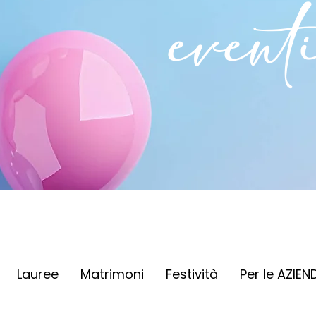
event
Lauree
Matrimoni
Festività
Per le AZIEN