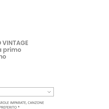
 VINTAGE
a primo
no
o
AROLE IMPARATE, CANZONE
 PREFERITO
*