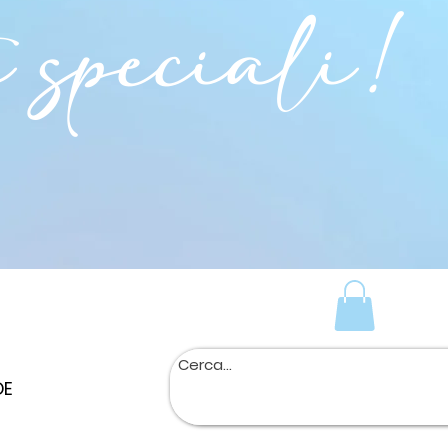
i speciali!
DE