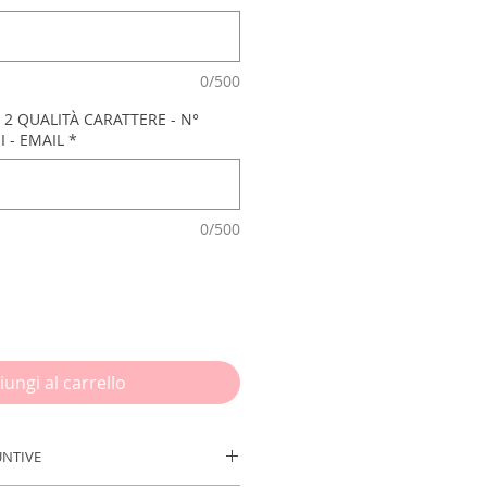
0/500
 2 QUALITÀ CARATTERE - N°
I - EMAIL
*
0/500
iungi al carrello
UNTIVE