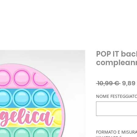
POP IT bac
complean
Prez
 10,99 € 
9,89
regol
NOME FESTEGGIATO
FORMATO E MISURA