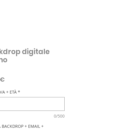
kdrop digitale
no
zo
Prezzo
 €
are
scontato
/A + ETÀ
*
0/500
 BACKDROP + EMAIL +