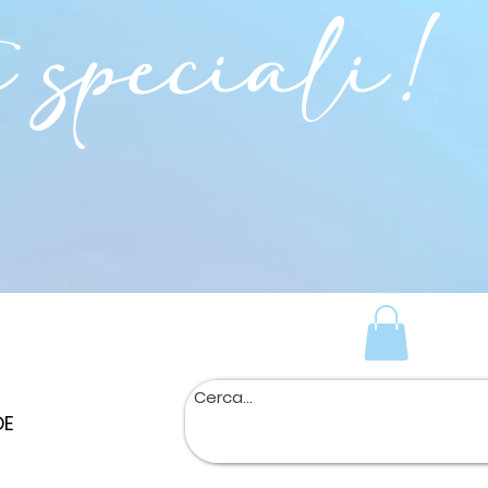
i speciali!
DE