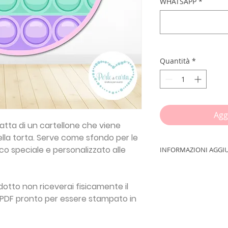
WHATSAPP
*
Quantità
*
Agg
ratta di un cartellone che viene
della torta. Serve come sfondo per le
co speciale e personalizzato alle
INFORMAZIONI AGGI
Il
BACKDROP
è uno 
richiesti maggiorme
otto non riceverai fisicamente il
personalizzare e re
le PDF pronto per essere stampato in
grandi e piccini.
Si tratta di un cart
dietro il tavolo del