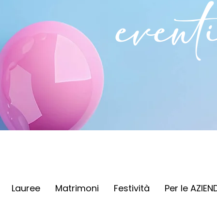
event
Lauree
Matrimoni
Festività
Per le AZIEN