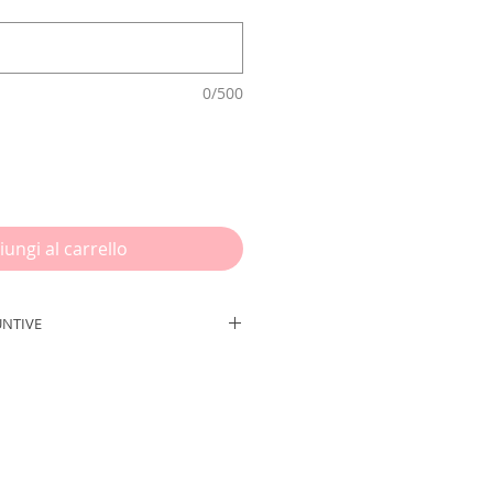
0/500
iungi al carrello
UNTIVE
degli elementi che mi vengono
nte quando si tratta di
ndere speciale il compleanno di
ellone che viene posizionato
la torta, serve come sfondo per le