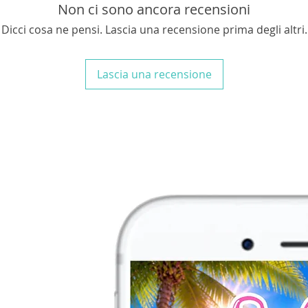
fotografie e per dar
Non ci sono ancora recensioni
personalizzato alle 
Dicci cosa ne pensi. Lascia una recensione prima degli altri.
Può essere rettango
misure che realizzo 
2x1,50
mt,
ma puoi s
Lascia una recensione
IMPORTANTE!!!
Inse
procedere con l'ord
- DATA ED ORARIO 
DELLA DEDICA – D
INDIRIZZO EMAIL 
N.B.
Se non trovi il
contattami per una
personalizzata!
N.B.
Nessun elemento
l'acquisto verrai co
un file in formato jp