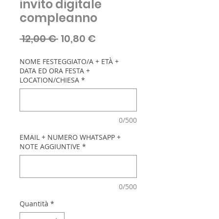
invito digitale
compleanno
Prezzo
Prezzo
 12,00 € 
10,80 €
regolare
scontato
NOME FESTEGGIATO/A + ETÀ +
DATA ED ORA FESTA +
LOCATION/CHIESA
*
0/500
EMAIL + NUMERO WHATSAPP +
NOTE AGGIUNTIVE
*
0/500
Quantità
*