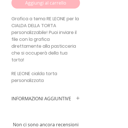
Aggiungi al carrello
Grafica a tema RE LEONE per la
CIALDA DELLA TORTA
personalizzabile! Puoi inviare il
file con la grafica
direttamente alla pasticceria
che si occuperà della tua
torta!
RE LEONE cialda torta
personalizzata
INFORMAZIONI AGGIUNTIVE
IMPORTANTE!!!
Inserisci le info
necessarie prima di procedere con
l'ordine:
TIPO DI EVENTO + NOME
Non ci sono ancora recensioni
FESTEGGIATO/A + ETÀ + INDIRIZZO