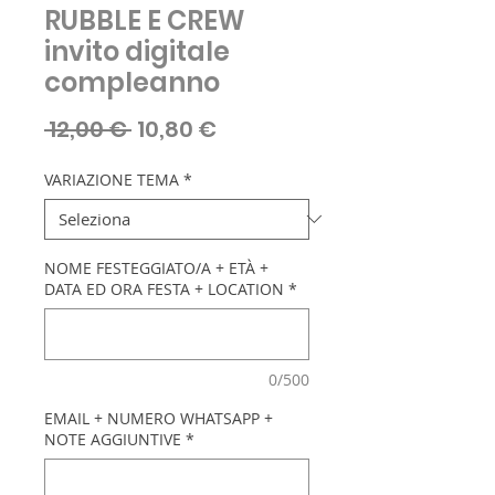
RUBBLE E CREW
invito digitale
compleanno
Prezzo
Prezzo
 12,00 € 
10,80 €
regolare
scontato
VARIAZIONE TEMA
*
NOME FESTEGGIATO/A + ETÀ +
DATA ED ORA FESTA + LOCATION
*
0/500
EMAIL + NUMERO WHATSAPP +
NOTE AGGIUNTIVE
*