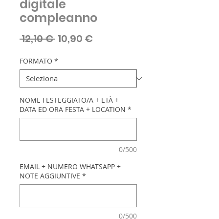
digitale
compleanno
Prezzo
Prezzo
 12,10 € 
10,90 €
regolare
scontato
FORMATO
*
NOME FESTEGGIATO/A + ETÀ +
DATA ED ORA FESTA + LOCATION
*
0/500
EMAIL + NUMERO WHATSAPP +
NOTE AGGIUNTIVE
*
0/500