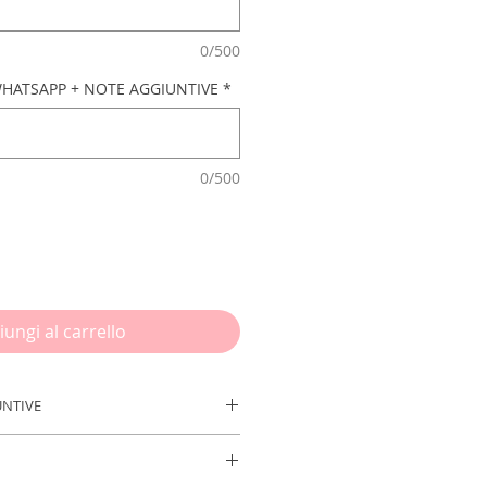
0/500
HATSAPP + NOTE AGGIUNTIVE
*
0/500
iungi al carrello
UNTIVE
risci le info necessarie prima di
ine:
NOME FESTEGGIATO/A - ETÀ