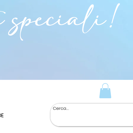
i speciali!
DE