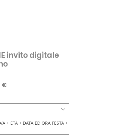
 invito digitale
no
zo
Prezzo
0 €
are
scontato
A + ETÀ + DATA ED ORA FESTA +