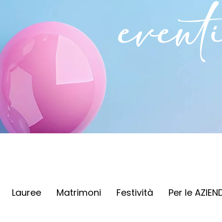
event
Lauree
Matrimoni
Festività
Per le AZIEN