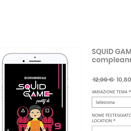
SQUID GAME
complean
Prez
 12,00 € 
10,8
regol
VARIAZIONE TEMA
*
Seleziona
NOME FESTEGGIATO/
LOCATION
*