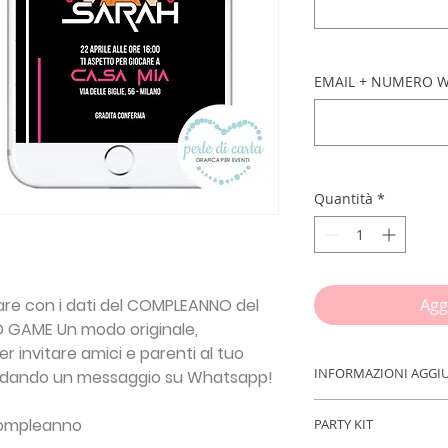
EMAIL + NUMERO W
Quantità
*
zare con i dati del COMPLEANNO del
Agg
 GAME Un modo originale,
 invitare amici e parenti al tuo
INFORMAZIONI AGGI
dando un messaggio su Whatsapp!
IMPORTANTE!!!
Inse
 compleanno
PARTY KIT
procedere con l'ord