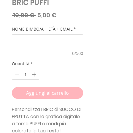
BRIC PUFFI
Prezzo
Prezzo
 10,00 € 
5,00 €
regolare
scontato
NOME BIMBO/A + ETÀ + EMAIL
*
0/500
Quantità
*
Aggiungi al carrello
Personalizza I BRIC di SUCCO DI
FRUTTA con la grafica digitale
a tema PUFFI e rendi più
colorata la tua festa!