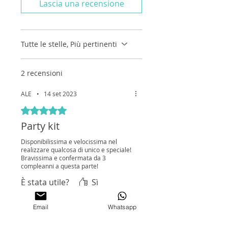
Lascia una recensione
segnatavolo, Segnalibro, Etichette
Gusti Confetti, Tableau ecc.
Se non trovi il PARTY KIT
Tutte le stelle, Più pertinenti
ABBINATO sul sito, contattami su
Whatsapp al 345 4559433
2 recensioni
ALE
•
14 set 2023
Valutazione 5 stelle su 5.
Party kit
Disponibilissima e velocissima nel
realizzare qualcosa di unico e speciale!
Bravissima e confermata da 3
compleanni a questa parte!
È stata utile?
Sì
Email
Whatsapp
Proprietario del negozio
•
19 set 2023