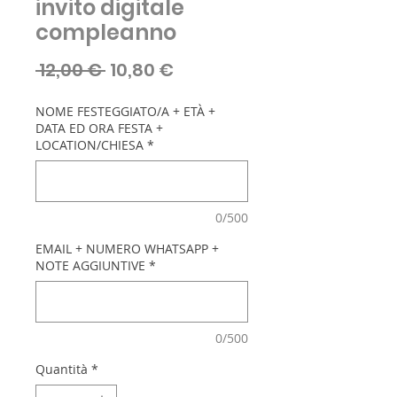
invito digitale
compleanno
Prezzo
Prezzo
 12,00 € 
10,80 €
regolare
scontato
NOME FESTEGGIATO/A + ETÀ +
DATA ED ORA FESTA +
LOCATION/CHIESA
*
0/500
EMAIL + NUMERO WHATSAPP +
NOTE AGGIUNTIVE
*
0/500
Quantità
*