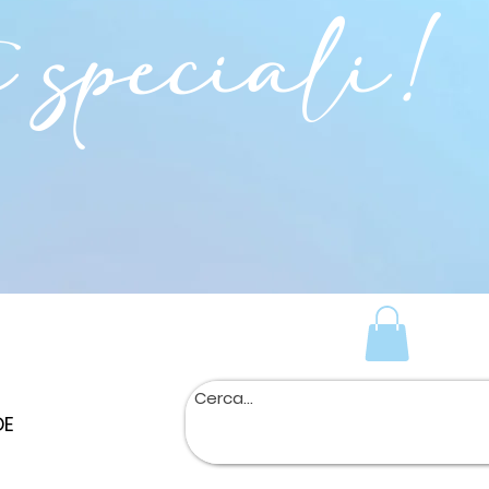
i speciali!
DE