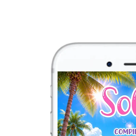
via email ENTRO 2/
essere stampata.
N.B.
Se non trovi il
contattami per una
personalizzata!