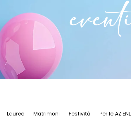
event
Lauree
Matrimoni
Festività
Per le AZIEN