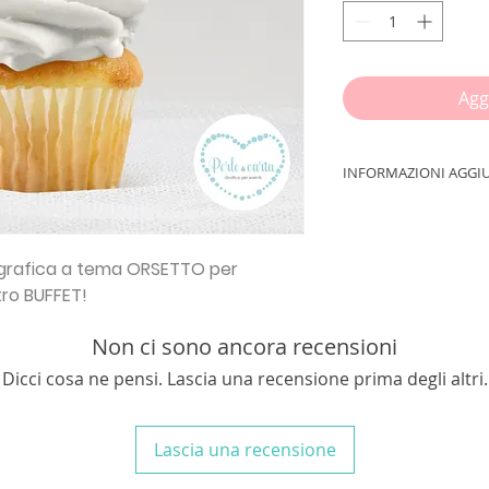
Agg
INFORMAZIONI AGGI
IMPORTANTE!!!
Inse
procedere con l'ord
ETÀ + INDIRIZZO E
grafica a tema
ORSETTO
per
tro BUFFET!
In un foglio A4 sa
TONDI
dal diametro
Non ci sono ancora recensioni
tuo
TOPPER TOND
formato
A4
e ritagli
Dicci cosa ne pensi. Lascia una recensione prima degli altri.
scotch sugli stecchi
N.B.
Acquistando la
Lascia una recensione
BUFFET, nessun elem
riceverai la tua gra