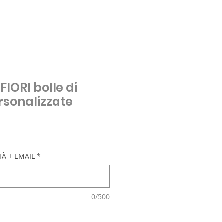
IORI bolle di
sonalizzate
À + EMAIL
*
0/500