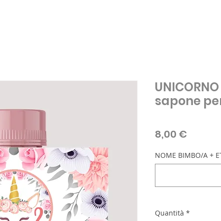
UNICORNO F
sapone per
Prezzo
8,00 €
NOME BIMBO/A + ET
Quantità
*