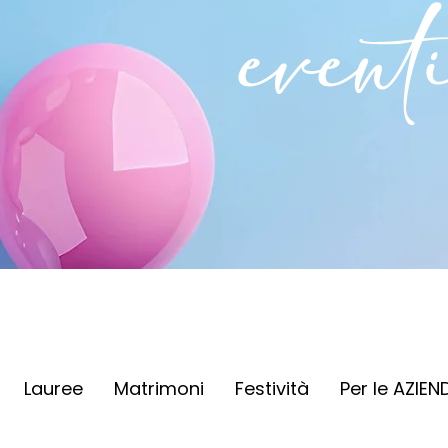
event
Lauree
Matrimoni
Festività
Per le AZIEN