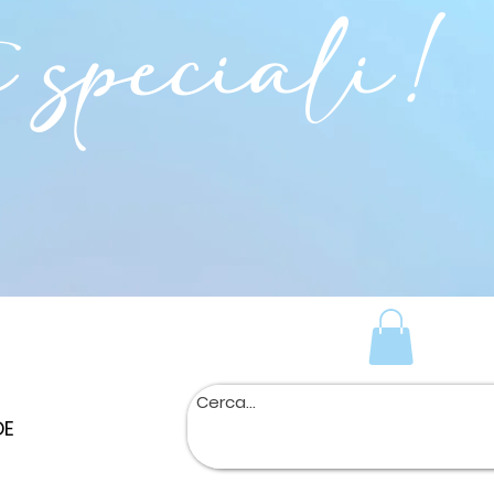
i speciali!
DE