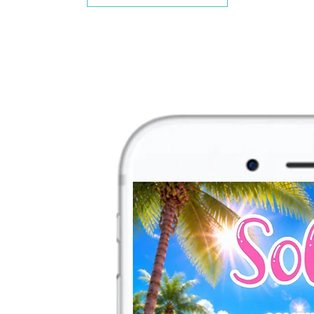
essere stampata.
N.B.
Se non trovi il
contattami per una
personalizzata!