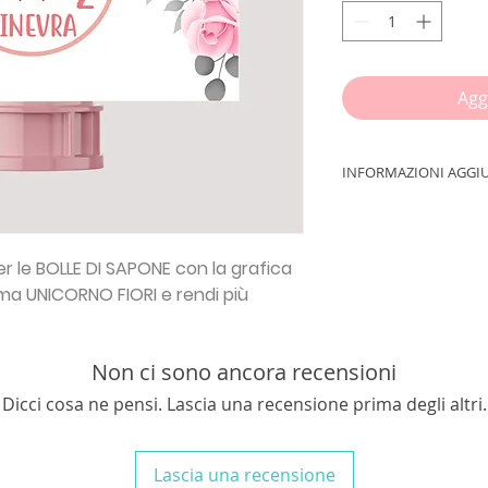
Agg
INFORMAZIONI AGGI
IMPORTANTE!!!
Inse
procedere con l'ord
INDIRIZZO EMAIL
per le BOLLE DI SAPONE con la grafica
tema
UNICORNO FIORI
e rendi più
In un foglio A4 sa
Stampa le tue ETIC
formato
A4
e ritagli
Non ci sono ancora recensioni
etichette sulle bottig
scotch, non occorre 
Dicci cosa ne pensi. Lascia una recensione prima degli altri.
N.B.
Acquistando la 
SAPONE, nessun elem
riceverai la tua gra
Lascia una recensione
via email ENTRO 2/