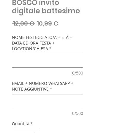
BOSCO invito
digitale battesimo
Prezzo
Prezzo
 12,00 € 
10,99 €
regolare
scontato
NOME FESTEGGIATO/A + ETÀ +
DATA ED ORA FESTA +
LOCATION/CHIESA
*
0/500
EMAIL + NUMERO WHATSAPP +
NOTE AGGIUNTIVE
*
0/500
Quantità
*