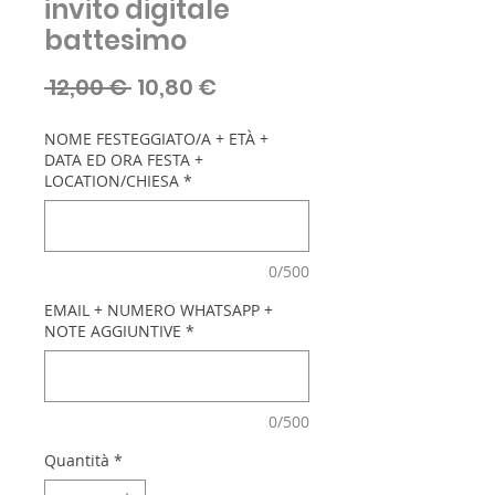
invito digitale
battesimo
Prezzo
Prezzo
 12,00 € 
10,80 €
regolare
scontato
NOME FESTEGGIATO/A + ETÀ +
DATA ED ORA FESTA +
LOCATION/CHIESA
*
0/500
EMAIL + NUMERO WHATSAPP +
NOTE AGGIUNTIVE
*
0/500
Quantità
*