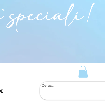
i speciali!
DE