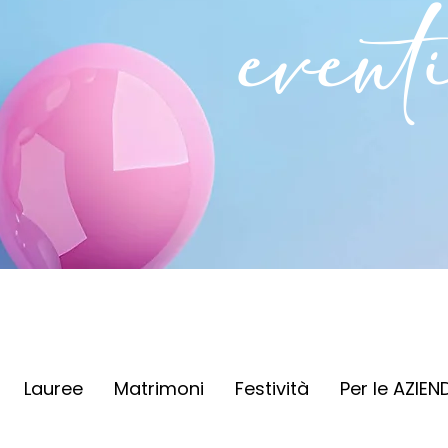
event
Lauree
Matrimoni
Festività
Per le AZIEN