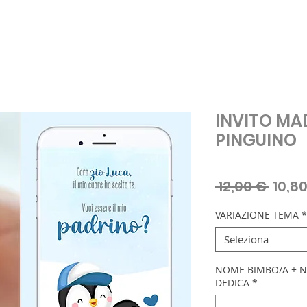
INVITO MAD
PINGUINO
Prez
 12,00 € 
10,8
regol
VARIAZIONE TEMA
*
Seleziona
NOME BIMBO/A + 
DEDICA
*