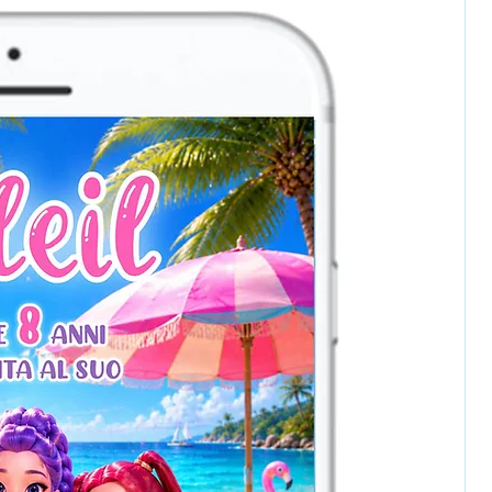
sapp al 345 4559433