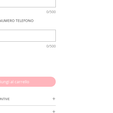
0/500
+ NUMERO TELEFONO
0/500
iungi al carrello
UNTIVE
risci le info necessarie prima di