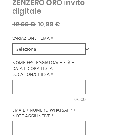
ZENZERO ORO invito
digitale
Prezzo
Prezzo
 12,00 € 
10,99 €
regolare
scontato
VARIAZIONE TEMA
*
NOME FESTEGGIATO/A + ETÀ +
DATA ED ORA FESTA +
LOCATION/CHIESA
*
0/500
EMAIL + NUMERO WHATSAPP +
NOTE AGGIUNTIVE
*