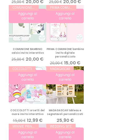
Prezzo regolare
Prezzo scontato
Prezzo regolare
Prezzo scontato
20,00 €
20,00 €
25,00 €
25,00 €
COMUNIONE interattivo
PRIMA COMUNIONE
Aggiungi al
Aggiungi al
carrello
carrello
COMUNIONE BAMBINO
PRIMA COMUNIONE bambina
calcio invito interattivo
invito digitale
personalizzato
Prezzo regolare
Prezzo scontato
20,00 €
25,00 €
Prezzo regolare
Prezzo scontato
15,00 €
20,00 €
COCCOLOTTI
MADAGASCAR
Aggiungi al
Aggiungi al
carrello
carrello
COCCOLOTTI orsetti del
MADAGASCAR tableau e
cuore invito interattivo
segnatavoli personalizzati
Prezzo regolare
Prezzo scontato
Prezzo
12,99 €
25,90 €
15,00 €
MINNIE PRINCESS
WEDDING SITE
Aggiungi al
Aggiungi al
carrello
carrello