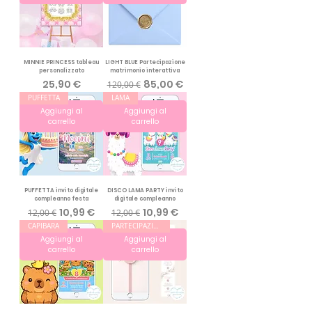
MINNIE PRINCESS tableau
LIGHT BLUE Partecipazione
personalizzato
matrimonio interattiva
Prezzo
Prezzo regolare
Prezzo scontato
25,90 €
85,00 €
120,00 €
PUFFETTA
LAMA
Aggiungi al
Aggiungi al
carrello
carrello
PUFFETTA invito digitale
DISCO LAMA PARTY invito
compleanno festa
digitale compleanno
Prezzo regolare
Prezzo scontato
Prezzo regolare
Prezzo scontato
10,99 €
10,99 €
12,00 €
12,00 €
CAPIBARA
PARTECIPAZIONE MATRIMONIO
Aggiungi al
Aggiungi al
carrello
carrello